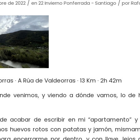
/
/
bre de 2022
en
22 Invierno Ponferrada - Santiago
por
Raf
rras · A Rúa de Valdeorras · 13 Km · 2h 42m
nde venimos, y viendo a dónde vamos, lo de h
.
de acabar de escribir en mi “apartamento” y 
nos huevos rotos con patatas y jamón, mismame
ara encerrarme por dentro, y con llave, lejos