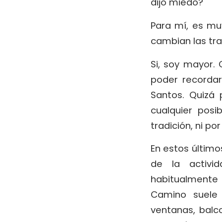
dijo miedo?
Para mí, es mu
cambian las tra
Si, soy mayor.
poder recordar
Santos. Quizá
cualquier posi
tradición, ni p
En estos últim
de la activi
habitualmente 
Camino suele 
ventanas, balc