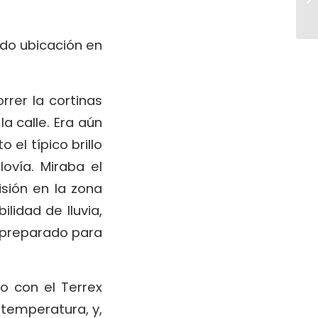
endo ubicación en
rer la cortinas
a calle. Era aún
 el típico brillo
ovía. Miraba el
isión en la zona
lidad de lluvia,
r preparado para
o con el Terrex
temperatura, y,