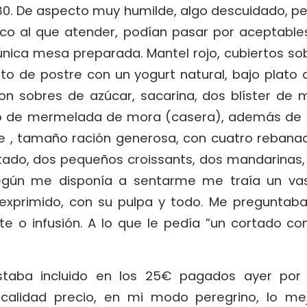
80. De aspecto muy humilde, algo descuidado, pe
ico al que atender, podían pasar por aceptable
nica mesa preparada. Mantel rojo, cubiertos sob
ato de postre con un yogurt natural, bajo plato
n sobres de azúcar, sacarina, dos blíster de m
o de mermelada de mora (casera), además de 
le , tamaño ración generosa, con cuatro rebana
tado, dos pequeños croissants, dos mandarinas
egún me disponía a sentarme me traía un v
 exprimido, con su pulpa y todo. Me preguntaba 
e o infusión. A lo que le pedía ”un cortado con
staba incluido en los 25€ pagados ayer por e
 calidad precio, en mi modo peregrino, lo m