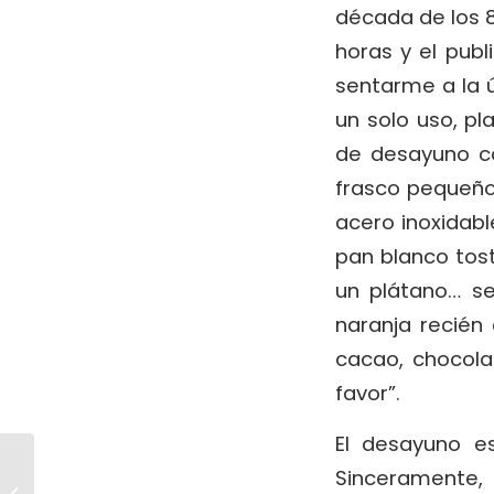
década de los 
horas y el publ
sentarme a la ú
un solo uso, pl
de desayuno co
frasco pequeñ
acero inoxidab
pan blanco tos
un plátano… s
naranja recién
cacao, chocolat
favor”.
El desayuno e
Sinceramente,
Camino de Invierno ·