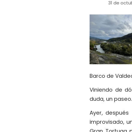
31 de octu
Barco de Valdeo
Viniendo de dó
duda, un paseo
Ayer, después 
improvisado, u
Gran Tortuga p