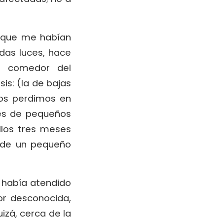
r que me habían
odas luces, hace
l comedor del
is: (la de bajas
dos perdimos en
les de pequeños
llos tres meses
a de un pequeño
e había atendido
por desconocida,
izá, cerca de la