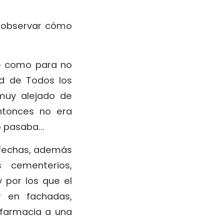
, observar cómo
te como para no
ad de Todos los
muy alejado de
entonces no era
no pasaba…
 fechas, además
 cementerios,
 por los que el
r en fachadas,
 farmacia a una