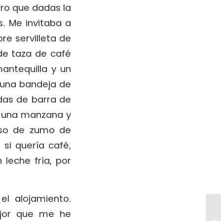
ro que dadas la
s. Me invitaba a
re servilleta de
 de taza de café
antequilla y un
una bandeja de
das de barra de
, una manzana y
aso de zumo de
si quería café,
 leche fría, por
l alojamiento.
ejor que me he