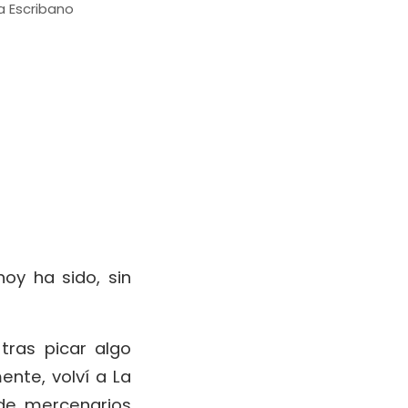
a Escribano
oy ha sido, sin
tras picar algo
nte, volví a La
 de mercenarios