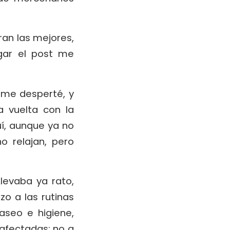
an las mejores,
gar el post me
 me desperté, y
a vuelta con la
í, aunque ya no
 relajan, pero
levaba ya rato,
o a las rutinas
aseo e higiene,
afectadas; no a