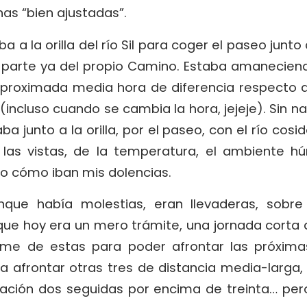
inas “bien ajustadas”.
a a la orilla del río Sil para coger el paseo junt
arte ya del propio Camino. Estaba amaneciendo
proximada media hora de diferencia respecto a
(incluso cuando se cambia la hora, jejeje). Sin na
a junto a la orilla, por el paseo, con el río cos
 las vistas, de la temperatura, el ambiente h
do cómo iban mis dolencias.
unque había molestias, eran llevaderas, sobr
ue hoy era un mero trámite, una jornada corta 
me de estas para poder afrontar las próxima
a afrontar otras tres de distancia media-larga
uación dos seguidas por encima de treinta… per