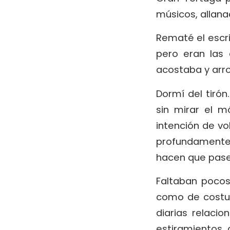
músicos, allana
Rematé el escr
pero eran las
acostaba y arr
Dormí del tiró
sin mirar el m
intención de v
profundamente
hacen que pase 
Faltaban pocos
como de costum
diarias relaci
estiramientos,