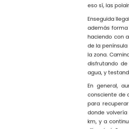
eso sí, las pola
Enseguida llegab
además forma p
haciendo con a
de la península 
la zona. Caminab
disfrutando de
agua, y testan
En general, a
consciente de q
para recuperar
donde volvería 
km, y a contin