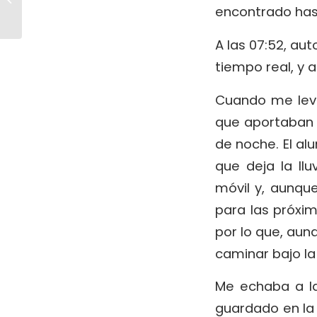
2ª jornada
encontrado hast
A las 07:52, aut
tiempo real, y a
Cuando me leva
que aportaban i
de noche. El alu
que deja la ll
móvil y, aunque
para las próxim
por lo que, aun
caminar bajo la 
Me echaba a la
guardado en la