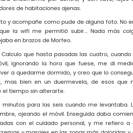
dores de habitaciones ajenas.
ito y acompañe como pude de alguna foto. No er
 que la wifi me permitió subir… Nada más col
ojaba en brazos de Morfeo.
n. Calculo que hasta pasadas las cuatro, cuando
óvil, ignorando la hora que fuese, me di medi
olver a quedarme dormido, y creo que lo consegu
, mas bien en un duermevela, de esos que no
el tiempo sin alterarte.
 minutos para las seis cuando me levantaba. L
bre, ojeando el móvil. Enseguida daba comienz
onadas con el cuidado personal, y me refiero a 
 cremas y masajes en las zonas más doloridas y 