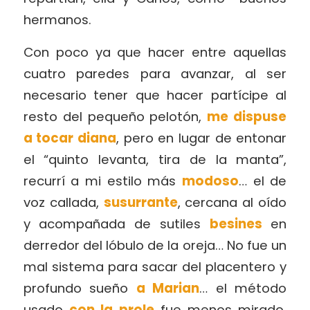
hermanos.
Con poco ya que hacer entre aquellas
cuatro paredes para avanzar, al ser
necesario tener que hacer partícipe al
resto del pequeño pelotón,
me dispuse
a tocar diana
, pero en lugar de entonar
el “quinto levanta, tira de la manta”,
recurrí a mi estilo más
modoso
… el de
voz callada,
susurrante
, cercana al oído
y acompañada de sutiles
besines
en
derredor del lóbulo de la oreja… No fue un
mal sistema para sacar del placentero y
profundo sueño
a Marian
… el método
usado
con la prole
fue menos mirado,