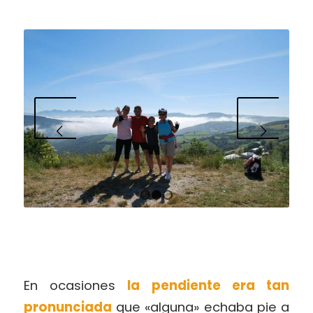
Posterior
1
2
3
En ocasiones
la pendiente era tan
pronunciada
que «alguna» echaba pie a