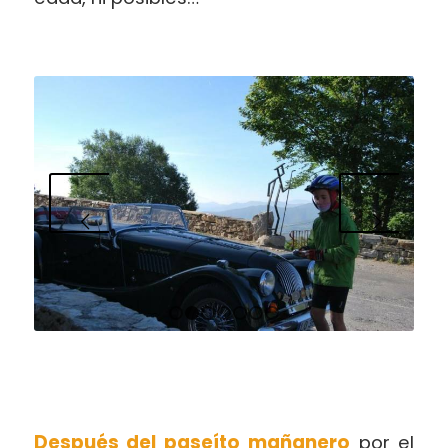
Posterior
1
2
3
4
5
6
7
Después del paseíto mañanero
por el