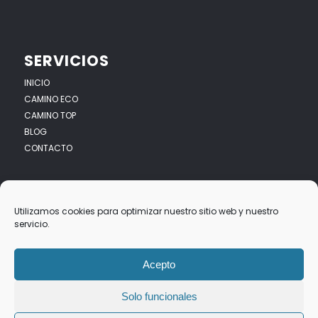
SERVICIOS
INICIO
CAMINO ECO
CAMINO TOP
BLOG
CONTACTO
Utilizamos cookies para optimizar nuestro sitio web y nuestro
servicio.
© Copyright -
Top Travel To Santiago
- Web diseñada por
Nuevas
Ideas Web
Acepto
Aviso Legal
Política privacidad
Política Cookies
Solo funcionales